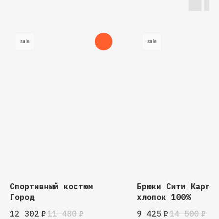
sale
sale
Спортивный костюм
Брюки Сити Карго
Город
хлопок 100%
12 302
₽
11 480
₽
9 425
₽
14 500
₽