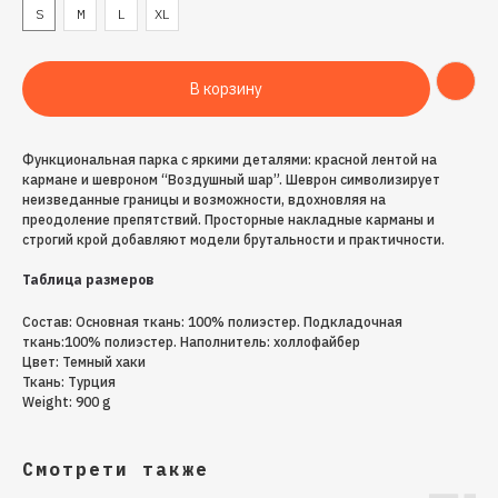
S
M
L
XL
В корзину
Функциональная парка с яркими деталями: красной лентой на
кармане и шевроном “Воздушный шар”. Шеврон символизирует
неизведанные границы и возможности, вдохновляя на
преодоление препятствий. Просторные накладные карманы и
строгий крой добавляют модели брутальности и практичности.
Таблица размеров
Состав: Основная ткань: 100% полиэстер. Подкладочная
ткань:100% полиэстер. Наполнитель: холлофайбер
Цвет: Темный хаки
Ткань: Турция
Weight: 900 g
Смотрети также